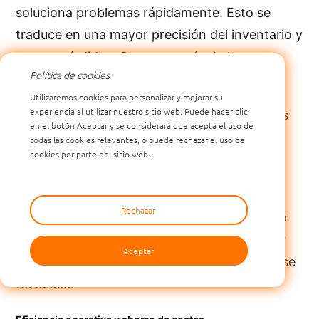
soluciona problemas rápidamente. Esto se
traduce en una mayor precisión del inventario y
menos pérdidas. Conserva más de lo que
Política de cookies
compra y vende.
Utilizaremos cookies para personalizar y mejorar su
experiencia al utilizar nuestro sitio web. Puede hacer clic
Consejo: Usa RFID para configurar alertas
en el botón Aceptar y se considerará que acepta el uso de
para artículos importantes. Recibirás una
todas las cookies relevantes, o puede rechazar el uso de
cookies por parte del sitio web.
advertencia si algo se mueve cuando no
debería.
Rechazar
Estos beneficios los ve a diario. Su inventario
se mantiene seguro. Reduce las pérdidas por
Aceptar
robos y errores. Su negocio ahorra dinero y se
fortalece.