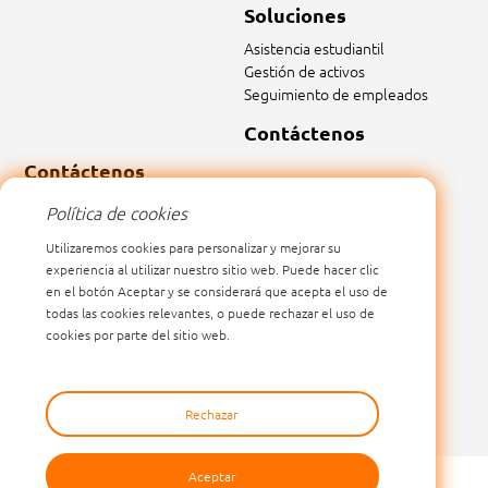
Soluciones
Asistencia estudiantil
Gestión de activos
Seguimiento de empleados
Contáctenos
Contáctenos
Correo electrónico:
sales@marktrace.com
Política de cookies
Tel: 0086-0755-26546392
Utilizaremos cookies para personalizar y mejorar su
experiencia al utilizar nuestro sitio web. Puede hacer clic
en el botón Aceptar y se considerará que acepta el uso de
todas las cookies relevantes, o puede rechazar el uso de
cookies por parte del sitio web.
Rechazar
Aceptar
SHENZHEN MARKTRACE CO.,LTD.
Todos los derechos