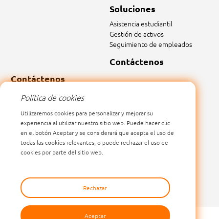
Soluciones
Asistencia estudiantil
Gestión de activos
Seguimiento de empleados
Contáctenos
Contáctenos
Correo electrónico:
sales@marktrace.com
Política de cookies
Tel: 0086-0755-26546392
Utilizaremos cookies para personalizar y mejorar su
experiencia al utilizar nuestro sitio web. Puede hacer clic
en el botón Aceptar y se considerará que acepta el uso de
todas las cookies relevantes, o puede rechazar el uso de
cookies por parte del sitio web.
Rechazar
Aceptar
SHENZHEN MARKTRACE CO.,LTD.
Todos los derechos