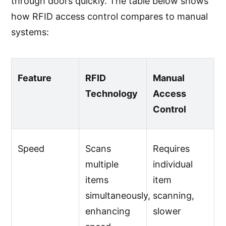
through doors quickly. The table below shows
how RFID access control compares to manual
systems:
Feature
RFID
Manual
Technology
Access
Control
Speed
Scans
Requires
multiple
individual
items
item
simultaneously,
scanning,
enhancing
slower