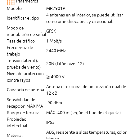
Parámetros
Modelo
MR7901P
4 antenas en el interior, se puede utilizar
Identificar el tipo
como omnidireccional y direccional.
Modo de
GFSK
modulación de señal
Tasa de tráfico
1 Mbit/s
Frecuencia de
2440 MHz
trabajo
Tensión lateral (a
20N (Tifón nivel 12)
prueba de viento)
Nivel de protección
≧ 4000 V
contra rayos
Antena direccional de polarización dual de
Ganancia de antena
12 dBi
Sensibilidad de
-90 dbm
recepción MÁXIMA
Rango de lectura
MÁX. 400 m (según el tipo de etiqueta)
Propiedad
IP65
intelectual
ABS, resistente a altas temperaturas, color
Material
blanco.