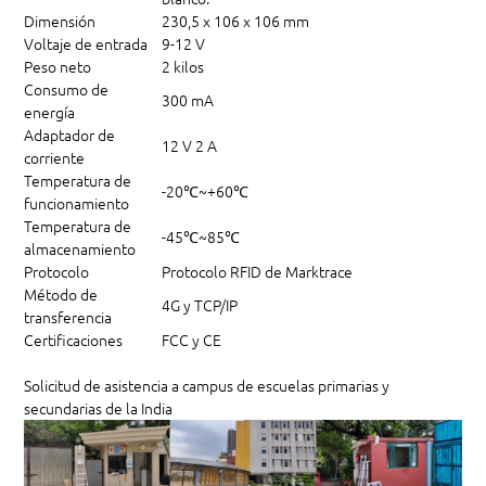
Dimensión
230,5 x 106 x 106 mm
Voltaje de entrada
9-12 V
Peso neto
2 kilos
Consumo de
300 mA
energía
Adaptador de
12 V 2 A
corriente
Temperatura de
-20℃~+60℃
funcionamiento
Temperatura de
-45℃~85℃
almacenamiento
Protocolo
Protocolo RFID de Marktrace
Método de
4G y TCP/IP
transferencia
Certificaciones
FCC y CE
Solicitud de asistencia a campus de escuelas primarias y
secundarias de la India